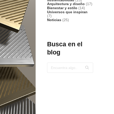
Arquitectura y diseño
(17)
Bienestar y estilo
(14)
Universos que inspiran
(7)
Noticias
(25)
Busca en el
blog