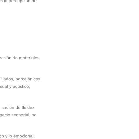
an la percepción de
ección de materiales
illados, porcelánicos
sual y acústico,
nsación de fluidez
pacio sensorial, no
co y lo emocional,