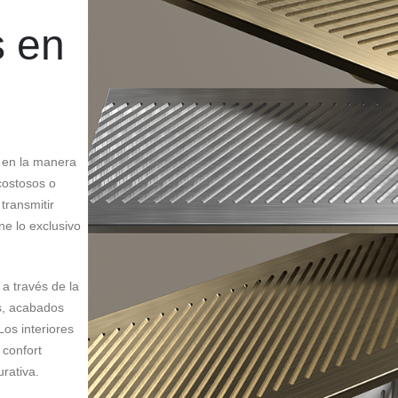
s en
n en la manera
costosos o
transmitir
ne lo exclusivo
 a través de la
es, acabados
Los interiores
 confort
rativa.