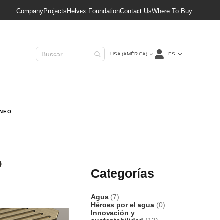
Company
Projects
Helvex Foundation
Contact Us
Where To Buy
Lenguaje
ES
USA (AMÉRICA)
ÁNEO
o
Categorías
Agua
(7)
Héroes por el agua
(0)
Innovación y
sustentabilidad
(13)