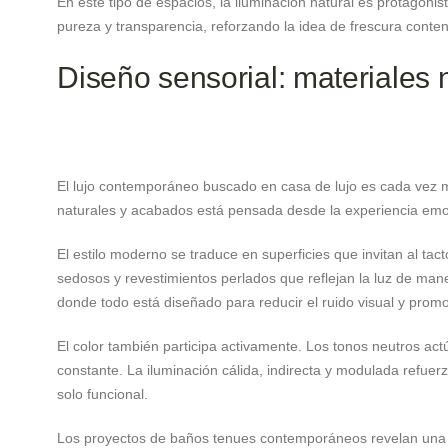
En este tipo de espacios, la iluminación natural es protagoni
pureza y transparencia, reforzando la idea de frescura conten
Diseño sensorial: materiales 
El lujo contemporáneo buscado en casa de lujo es cada vez m
naturales y acabados está pensada desde la experiencia em
El estilo moderno se traduce en superficies que invitan al ta
sedosos y revestimientos perlados que reflejan la luz de man
donde todo está diseñado para reducir el ruido visual y prom
El color también participa activamente. Los tonos neutros ac
constante. La iluminación cálida, indirecta y modulada refuerz
solo funcional.
Los proyectos de baños tenues contemporáneos revelan una sens