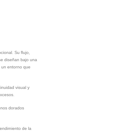
ional. Su flujo,
se diseñan bajo una
n un entorno que
inuidad visual y
 excesos.
tonos dorados
tendimiento de la