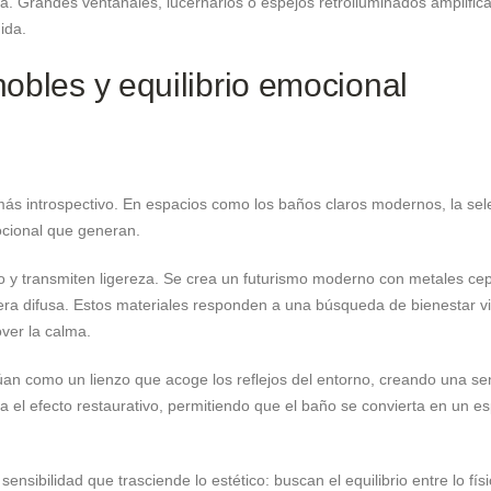
sta. Grandes ventanales, lucernarios o espejos retroiluminados amplific
ida.
nobles y equilibrio emocional
ás introspectivo. En espacios como los baños claros modernos, la sel
ocional que generan.
cto y transmiten ligereza. Se crea un futurismo moderno con metales cep
era difusa. Estos materiales responden a una búsqueda de bienestar vi
over la calma.
túan como un lienzo que acoge los reflejos del entorno, creando una se
a el efecto restaurativo, permitiendo que el baño se convierta en un es
ibilidad que trasciende lo estético: buscan el equilibrio entre lo físi