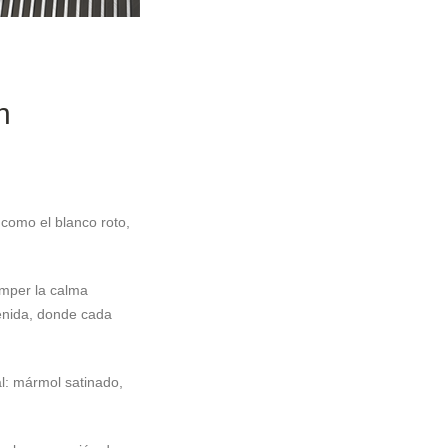
n
 como el blanco roto,
omper la calma
tenida, donde cada
al: mármol satinado,