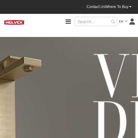
Contact Us
Where To Buy
Language
Toggle
EN
Nav