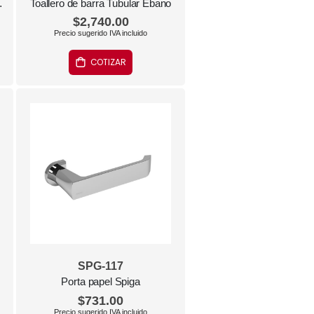
 Obsidiana
Toallero de barra Tubular Ébano
$2,740.00
COTIZAR
SPG-117
Porta papel Spiga
$731.00