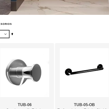
ESORIOS
Fijar
Dirección
Descendente
TUB-06
TUB-05-OB